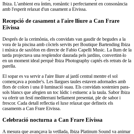
Ibiza. L'ambient era íntim, romàntic i perfectament en consonància
amb l'esperit relaxat d'un casament a Eivissa.
Recepció de casament a l'aire lliure a Can Frare
Eivissa
Després de la cerimònia, els convidats van gaudir de begudes a la
vora de la piscina amb còctels servits per Boutique Bartending Ibiza
i música de saxòfon en directe de Fabio Capelli Music. La llum de la
tarda projectava una resplendor daurada pels jardins, convertint-lo
en un moment ideal perquè Ibiza Photography captés els retrats de la
parella.
El sopar es va servir a l'aire lliure al jardí central mentre el sol
començava a pondre's. Les llargues taules estaven adornades amb
flors de colors i una il·luminació suau. Els convidats sostenien para-
sols blancs que afegien un toc lúdic i estiuenc a la taula. Sabor Ibiza
va oferir un festí mediterrani bellament presentat, ple de sabor i
frescor. Cada detall reflectia el luxe relaxat que defineix els
casaments a Can Frare Eivissa.
Celebració nocturna a Can Frare Eivissa
A mesura que avançava la vetllada, Ibiza Platinum Sound va animar