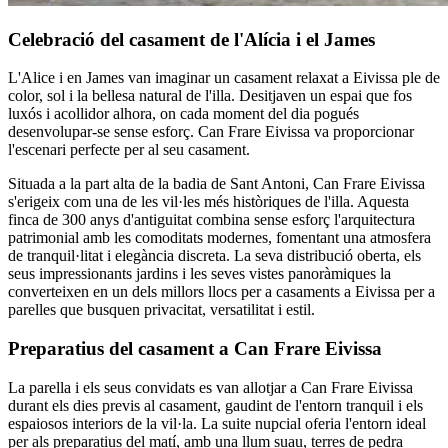
Celebració del casament de l'Alícia i el James
L'Alice i en James van imaginar un casament relaxat a Eivissa ple de
color, sol i la bellesa natural de l'illa. Desitjaven un espai que fos
luxós i acollidor alhora, on cada moment del dia pogués
desenvolupar-se sense esforç. Can Frare Eivissa va proporcionar
l'escenari perfecte per al seu casament.
Situada a la part alta de la badia de Sant Antoni, Can Frare Eivissa
s'erigeix ​​com una de les vil·les més històriques de l'illa. Aquesta
finca de 300 anys d'antiguitat combina sense esforç l'arquitectura
patrimonial amb les comoditats modernes, fomentant una atmosfera
de tranquil·litat i elegància discreta. La seva distribució oberta, els
seus impressionants jardins i les seves vistes panoràmiques la
converteixen en un dels millors llocs per a casaments a Eivissa per a
parelles que busquen privacitat, versatilitat i estil.
Preparatius del casament a Can Frare Eivissa
La parella i els seus convidats es van allotjar a Can Frare Eivissa
durant els dies previs al casament, gaudint de l'entorn tranquil i els
espaiosos interiors de la vil·la. La suite nupcial oferia l'entorn ideal
per als preparatius del matí, amb una llum suau, terres de pedra