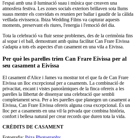
l'espai amb una il·luminació suau i música que creaven una
atmosfera festiva. Les zones socials exteriors brillaven sota llums
suaus mentre els convidats es reunien per ballar i gaudir de la càlida
vetllada eivissenca. Ibiza Wedding Films va capturar aquests
moments, preservant els riures, l'energia i l'emoció del dia.
Tota la celebració va fluir sense problemes, des de la cerimònia fins
al sopar i el ball, demostrant amb quina facilitat Can Frare Eivissa
s'adapta a tots els aspectes d'un casament en una vila a Eivissa.
Per què les parelles trien Can Frare Eivissa per al
seu casament a Eivissa
El casament d'Alice i James va mostrar tot el que fa de Can Frare
Eivissa un lloc excepcional per a casaments. La combinació de
privacitat, encant i vistes panoràmiques de la finca ofereix a les
parelles la llibertat de dissenyar una celebració que sembli
completament seva. Per a les parelles que planegen un casament a
Eivissa, Can Frare Eivissa ofereix alguna cosa excepcional. És un
lloc per a casaments en una vil·la privada que combina història,
confort i bellesa natural per crear records que duren tota la vida.
CRÈDITS DE CASAMENT
Fotografia:
Ibiza Photography