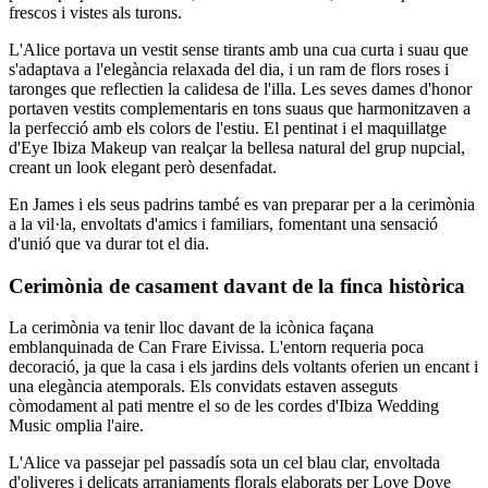
frescos i vistes als turons.
L'Alice portava un vestit sense tirants amb una cua curta i suau que
s'adaptava a l'elegància relaxada del dia, i un ram de flors roses i
taronges que reflectien la calidesa de l'illa. Les seves dames d'honor
portaven vestits complementaris en tons suaus que harmonitzaven a
la perfecció amb els colors de l'estiu. El pentinat i el maquillatge
d'Eye Ibiza Makeup van realçar la bellesa natural del grup nupcial,
creant un look elegant però desenfadat.
En James i els seus padrins també es van preparar per a la cerimònia
a la vil·la, envoltats d'amics i familiars, fomentant una sensació
d'unió que va durar tot el dia.
Cerimònia de casament davant de la finca històrica
La cerimònia va tenir lloc davant de la icònica façana
emblanquinada de Can Frare Eivissa. L'entorn requeria poca
decoració, ja que la casa i els jardins dels voltants oferien un encant i
una elegància atemporals. Els convidats estaven asseguts
còmodament al pati mentre el so de les cordes d'Ibiza Wedding
Music omplia l'aire.
L'Alice va passejar pel passadís sota un cel blau clar, envoltada
d'oliveres i delicats arranjaments florals elaborats per Love Dove