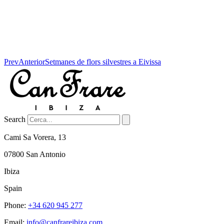
Prev
Anterior
Setmanes de flors silvestres a Eivissa
Search
Cami Sa Vorera, 13
07800 San Antonio
Ibiza
Spain
Phone:
+34 620 945 277
Email:
info@canfrareibiza.com