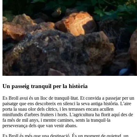
Un passeig tranquil per la història
Es Broll avui és un lloc de tranquil·litat. Et convida a passejar per un
paisatge que ens descobreix en silenci la seva antiga història. L'aire
porta la suau olor dels cítrics, i les terrasses encara acullen
minifundis d'arbres fruiters i horts. L'agricultura ha florit aquí des de
fa més de mil anys, i mentre camines, sents la tranquil·la
perseverança dels que van venir abans.
Es Broll és més que una destinació. És un moment de quietud, un