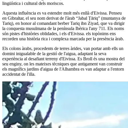
lingüística i cultural dels moriscos.
Aquesta influència es va estendre molt més enllà d'Eivissa. Penseu
en Gibraltar, el seu nom derivat de l'àrab “Jabal Ṭāriq” (muntanya de
Tariq), en honor al comandant berber Tariq ibn Ziyad, que va dirigir
la conquesta musulmana de la península Ibèrica l'any 711. Els noms
són pistes d'històries oblidades, i els d'Eivissa. els topònims ens
recorden una història rica i complexa marcada per la presència àrab.
Els colons àrabs, procedents de terres àrides, van portar amb ells un
domini inigualable de la gestió de l'aigua, adaptant la seva
experiència al desafiant terreny d'Eivissa. Es Broll és una mostra del
seu enginy, on les mateixes tècniques que antigament van construir
els magnífics jardins d'aigua de l'Alhambra es van adaptar a l'entorn
accidentat de l'illa.