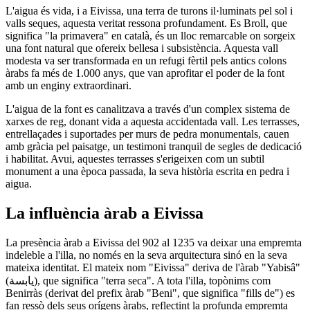
L'aigua és vida, i a Eivissa, una terra de turons il·luminats pel sol i
valls seques, aquesta veritat ressona profundament. Es Broll, que
significa "la primavera" en català, és un lloc remarcable on sorgeix
una font natural que ofereix bellesa i subsistència. Aquesta vall
modesta va ser transformada en un refugi fèrtil pels antics colons
àrabs fa més de 1.000 anys, que van aprofitar el poder de la font
amb un enginy extraordinari.
L'aigua de la font es canalitzava a través d'un complex sistema de
xarxes de reg, donant vida a aquesta accidentada vall. Les terrasses,
entrellaçades i suportades per murs de pedra monumentals, cauen
amb gràcia pel paisatge, un testimoni tranquil de segles de dedicació
i habilitat. Avui, aquestes terrasses s'erigeixen com un subtil
monument a una època passada, la seva història escrita en pedra i
aigua.
La influència àrab a Eivissa
La presència àrab a Eivissa del 902 al 1235 va deixar una empremta
indeleble a l'illa, no només en la seva arquitectura sinó en la seva
mateixa identitat. El mateix nom "Eivissa" deriva de l'àrab "Yabisâ"
(
يابسة
), que significa "terra seca". A tota l'illa, topònims com
Benirràs (derivat del prefix àrab "Beni", que significa "fills de") es
fan ressò dels seus orígens àrabs, reflectint la profunda empremta