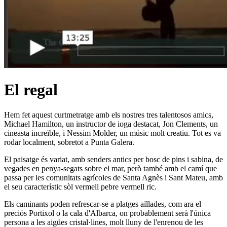
El regal
Hem fet aquest curtmetratge amb els nostres tres talentosos amics,
Michael Hamilton, un instructor de ioga destacat, Jon Clements, un
cineasta increïble, i Nessim Molder, un músic molt creatiu. Tot es va
rodar localment, sobretot a Punta Galera.
El paisatge és variat, amb senders antics per bosc de pins i sabina, de
vegades en penya-segats sobre el mar, però també amb el camí que
passa per les comunitats agrícoles de Santa Agnès i Sant Mateu, amb
el seu característic sòl vermell pebre vermell ric.
Els caminants poden refrescar-se a platges aïllades, com ara el
preciós Portixol o la cala d'Albarca, on probablement serà l'única
persona a les aigües cristal·lines, molt lluny de l'enrenou de les